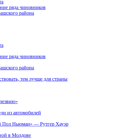
та
ние ряда чиновников
рашского района
та
ние ряда чиновников
рашского района
твовать, тем лучше для страны
 лезвию»
ди из автомобилей
ий Пол Ньюман» — Рутгер Хауэр
ьной в Молдове