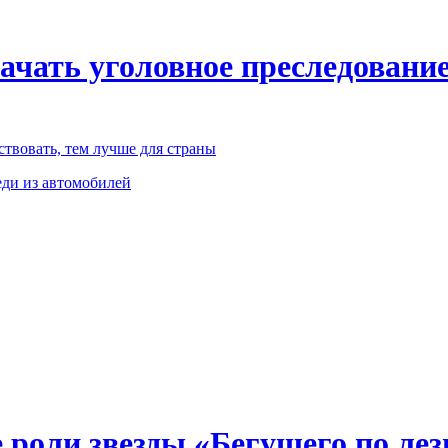
чать уголовное преследование
твовать, тем лучше для страны
ди из автомобилей
 роли звезды «Бегущего по ле