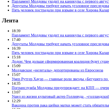
Парламент Молдовы уходит на каникулы с первого авгус
Депутаты Молдовы требуют начать уголовное преследова
Пять человек пострадали при взрыве в селе Хирова Кала
Лента
18:39
Парламент Молдовы уходит на каникулы с первого авгус
17:40
Депутаты Молдовы требуют начать уголовное преследова
16:39
Пять человек пострадали при взрыве в селе Хирова Кала
15:18
Додон: Чем дольше сформированная коалиция будет сущес
15:09
Молдавские «нелегалы» депортированы из Евросоюза
15:07
Умер Рутгер Хауэр — главные роли звезды «Бегущего по
14:35
Погранслужба Молдовы предупреждает: на КПП — очере
13:07
Ушел из жизни культовый актер Голливуда , «голландск
12:29
Вакцина против рака шейки матки может стать обязател