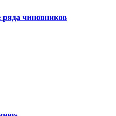
 ряда чиновников
звию»