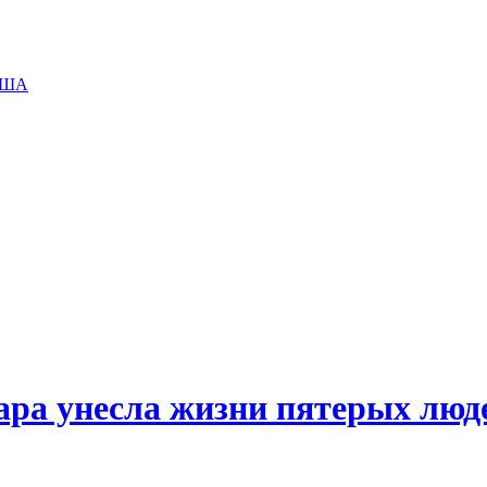
 США
ара унесла жизни пятерых люд