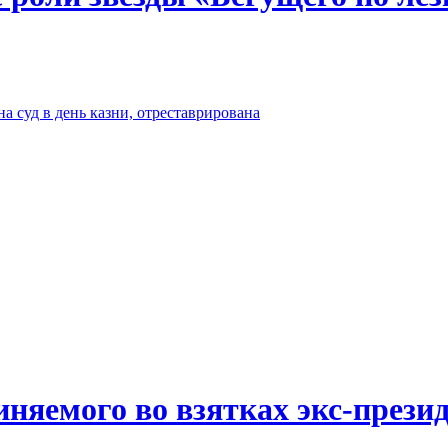
а суд в день казни, отреставрирована
иняемого во взятках экс-прези