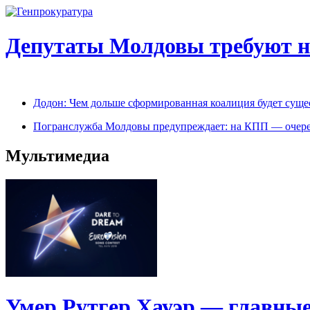
Депутаты Молдовы требуют на
Додон: Чем дольше сформированная коалиция будет сущес
Погранслужба Молдовы предупреждает: на КПП — очере
Мультимедиа
Умер Рутгер Хауэр — главные