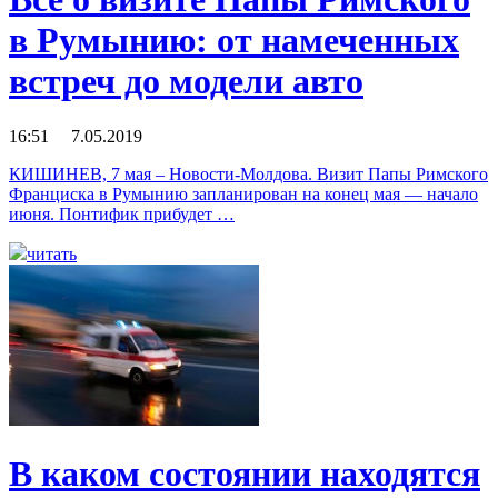
в Румынию: от намеченных
встреч до модели авто
16:51 7.05.2019
КИШИНЕВ, 7 мая – Новости-Молдова. Визит Папы Римского
Франциска в Румынию запланирован на конец мая — начало
июня. Понтифик прибудет …
читать
В каком состоянии находятся