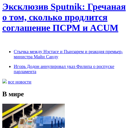
Эксклюзив Sputnik: Гречаная
о том, сколько продлится
соглашение ПСРМ и ACUM
Cтычка между Нэстасе и Пынзарем и реакция премьер-
министра Майи Санду
Игорь Додон аннулировал указ Филипа о роспуске
парламента
все новости
В мире