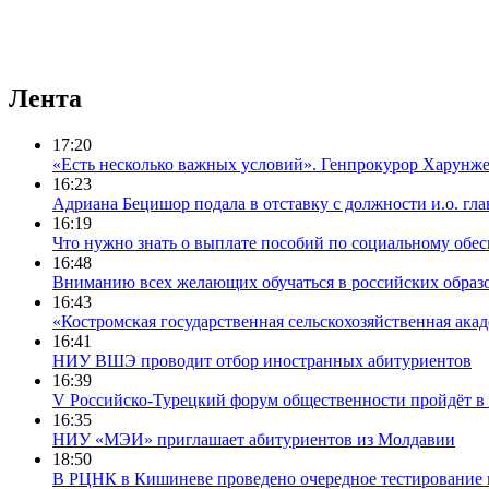
Лента
17:20
«Есть несколько важных условий». Генпрокурор Харунжен 
16:23
Адриана Бецишор подала в отставку с должности и.о. г
16:19
Что нужно знать о выплате пособий по социальному обе
16:48
Вниманию всех желающих обучаться в российских образ
16:43
«Костромская государственная сельскохозяйственная ака
16:41
НИУ ВШЭ проводит отбор иностранных абитуриентов
16:39
V Российско-Турецкий форум общественности пройдёт в 
16:35
НИУ «МЭИ» приглашает абитуриентов из Молдавии
18:50
В РЦНК в Кишиневе проведено очередное тестирование 