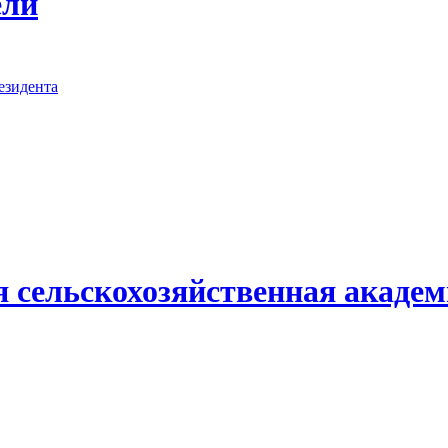
ели
езидента
я сельскохозяйственная академ