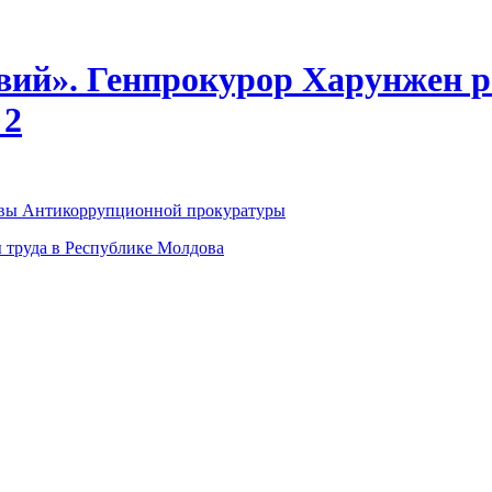
вий». Генпрокурор Харунжен ра
 2
лавы Антикоррупционной прокуратуры
 труда в Республике Молдова