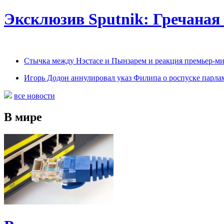
Эксклюзив Sputnik: Гречаная
Cтычка между Нэстасе и Пынзарем и реакция премьер-м
Игорь Додон аннулировал указ Филипа о роспуске парла
все новости
В мире