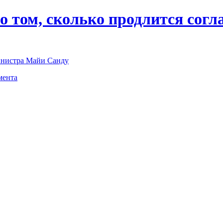
 о том, сколько продлится с
инистра Майи Санду
мента