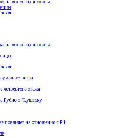
ко на виноград и сливы
аницы
Москве
ко на виноград и сливы
аницы
Москве
тормового ветра
с четвертого этажа
ра Рубио о Чаушеску
не повлияет на отношения с РФ
ле