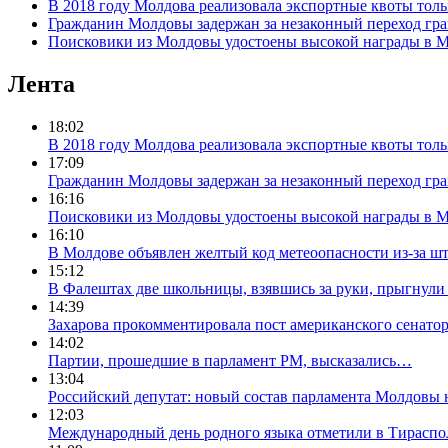
В 2018 году Молдова реализовала экспортные квоты толь
Гражданин Молдовы задержан за незаконный переход гр
Поисковики из Молдовы удостоены высокой награды в 
Лента
18:02
В 2018 году Молдова реализовала экспортные квоты толь
17:09
Гражданин Молдовы задержан за незаконный переход гр
16:16
Поисковики из Молдовы удостоены высокой награды в 
16:10
В Молдове объявлен желтый код метеоопасности из-за ш
15:12
В Фалештах две школьницы, взявшись за руки, прыгнули 
14:39
Захарова прокомментировала пост американского сенато
14:02
Партии, прошедшие в парламент РМ, высказались…
13:04
Российский депутат: новый состав парламента Молдовы 
12:03
Международный день родного языка отметили в Тираспо