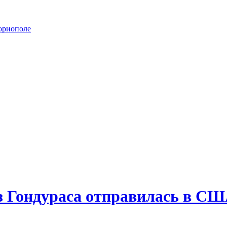
ориополе
з Гондураса отправилась в С