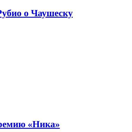
Рубио о Чаушеску
премию «Ника»