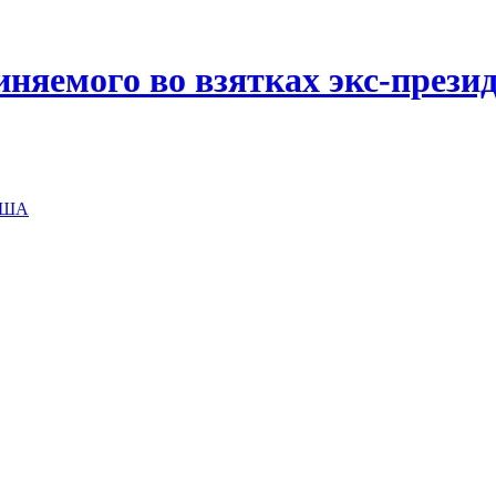
иняемого во взятках экс-прези
 США