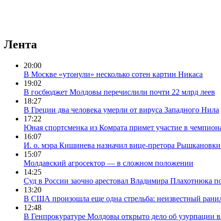
Лента
20:00
В Москве «утонули» несколько сотен картин Никаса
19:02
В госбюджет Молдовы перечислили почти 22 млрд леев
18:27
В Греции два человека умерли от вируса Западного Нила
17:22
Юная спортсменка из Комрата примет участие в чемпион
16:07
И. о. мэра Кишинева назначил вице-претора Рышкановки
15:07
Молдавский агросектор — в сложном положении
14:25
Суд в России заочно арестовал Владимира Плахотнюка п
13:20
В США произошла еще одна стрельба: неизвестный ранил
12:48
В Генпрокуратуре Молдовы открыто дело об узурпации в