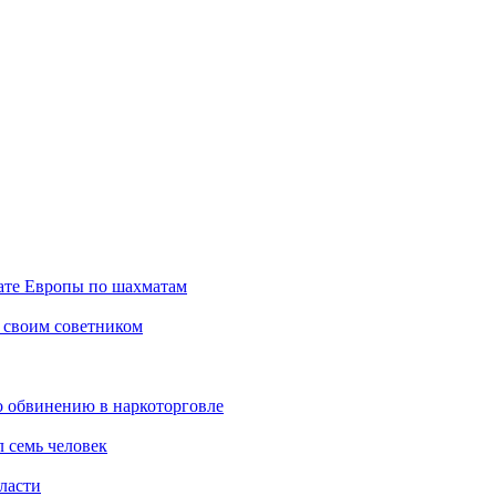
ате Европы по шахматам
 своим советником
о обвинению в наркоторговле
 семь человек
ласти