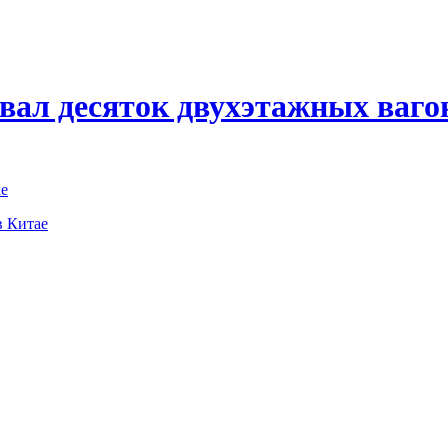
вал десяток двухэтажных ваго
ке
в Китае