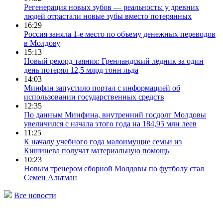
Регенерация новых зубов — реальность: у древних
людей отрастали новые зубы вместо потерянных
16:29
Россия заняла 1-е место по объему денежных переводов
в Молдову
15:13
Новый рекорд таяния: Гренландский ледник за один
день потерял 12,5 млрд тонн льда
14:03
Минфин запустило портал с информацией об
использовании государственных средств
12:35
По данным Минфина, внутренний госдолг Молдовы
увеличился с начала этого года на 184,95 млн леев
11:25
К началу учебного года малоимущие семьи из
Кишинева получат материальную помощь
10:23
Новым тренером сборной Молдовы по футболу стал
Семен Альтман
Все новости