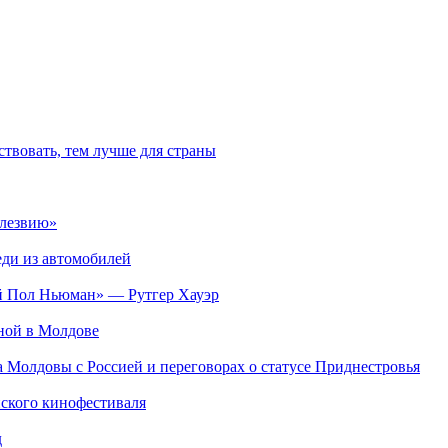
твовать, тем лучше для страны
 лезвию»
ди из автомобилей
ий Пол Ньюман» — Рутгер Хауэр
ьной в Молдове
а Молдовы с Россией и переговорах о статусе Приднестровья
ского кинофестиваля
д