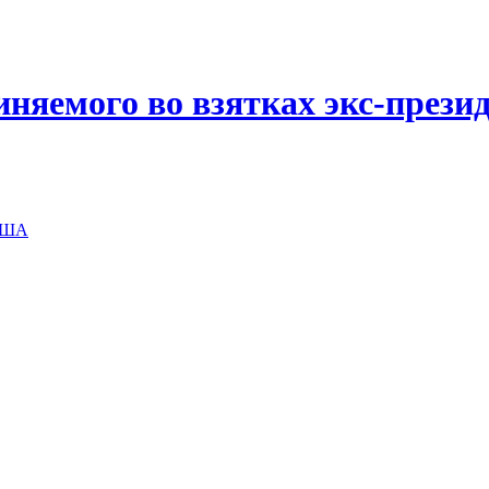
иняемого во взятках экс-прези
 США