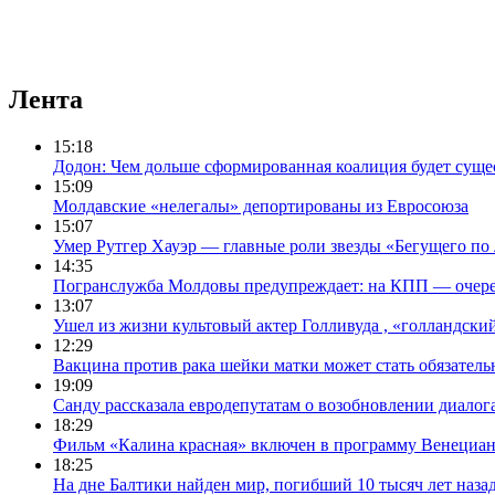
Лента
15:18
Додон: Чем дольше сформированная коалиция будет сущес
15:09
Молдавские «нелегалы» депортированы из Евросоюза
15:07
Умер Рутгер Хауэр — главные роли звезды «Бегущего по
14:35
Погранслужба Молдовы предупреждает: на КПП — очере
13:07
Ушел из жизни культовый актер Голливуда , «голландск
12:29
Вакцина против рака шейки матки может стать обязател
19:09
Санду рассказала евродепутатам о возобновлении диалог
18:29
Фильм «Калина красная» включен в программу Венециан
18:25
На дне Балтики найден мир, погибший 10 тысяч лет наза