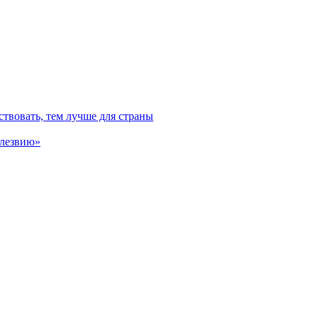
твовать, тем лучше для страны
 лезвию»