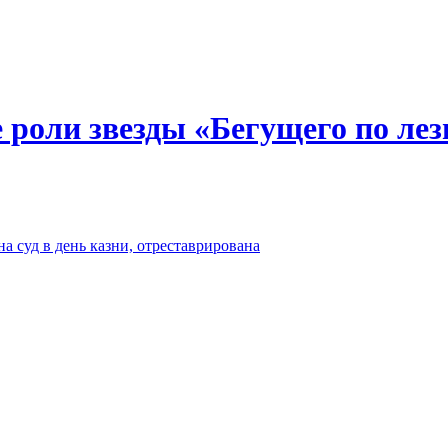
 роли звезды «Бегущего по ле
а суд в день казни, отреставрирована