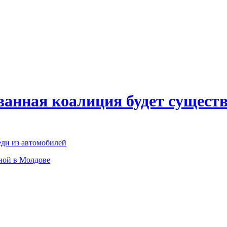
анная коалиция будет существ
ди из автомобилей
ьной в Молдове