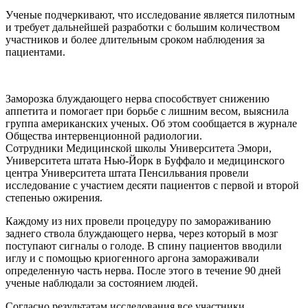
Ученые подчеркивают, что исследование является пилотным
и требует дальнейшей разработки с большим количеством
участников и более длительным сроком наблюдения за
пациентами.
Заморозка блуждающего нерва способствует снижению
аппетита и помогает при борьбе с лишним весом, выяснила
группа американских ученых. Об этом сообщается в журнале
Общества интервенционной радиологии.
Сотрудники Медицинской школы Университета Эмори,
Университета штата Нью-Йорк в Буффало и медицинского
центра Университета штата Пенсильвания провели
исследование с участием десяти пациентов с первой и второй
степенью ожирения.
Каждому из них провели процедуру по замораживанию
заднего ствола блуждающего нерва, через который в мозг
поступают сигналы о голоде. В спину пациентов вводили
иглу и с помощью криогенного аргона замораживали
определенную часть нерва. После этого в течение 90 дней
ученые наблюдали за состоянием людей.
Согласно результатам исследования все участники