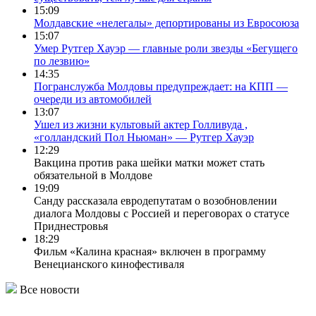
15:09
Молдавские «нелегалы» депортированы из Евросоюза
15:07
Умер Рутгер Хауэр — главные роли звезды «Бегущего
по лезвию»
14:35
Погранслужба Молдовы предупреждает: на КПП —
очереди из автомобилей
13:07
Ушел из жизни культовый актер Голливуда ,
«голландский Пол Ньюман» — Рутгер Хауэр
12:29
Вакцина против рака шейки матки может стать
обязательной в Молдове
19:09
Санду рассказала евродепутатам о возобновлении
диалога Молдовы с Россией и переговорах о статусе
Приднестровья
18:29
Фильм «Калина красная» включен в программу
Венецианского кинофестиваля
Все новости