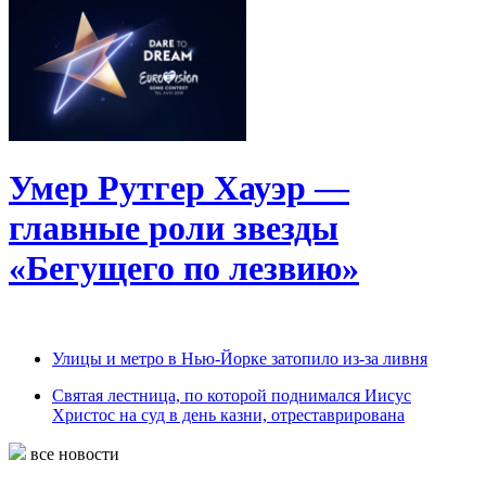
Умер Рутгер Хауэр —
главные роли звезды
«Бегущего по лезвию»
Улицы и метро в Нью-Йорке затопило из-за ливня
Святая лестница, по которой поднимался Иисус
Христос на суд в день казни, отреставрирована
все новости