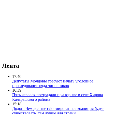
Лента
17:40
Депутаты Молдовы требуют начать уголовное
преследование ряда чиновников
16:39
Пять человек пострадали при взрыве в селе Хирова
Каларашского района
15:18
Додон: Чем дольше сформированная коалиция будет
существовать, тем лучше для страны