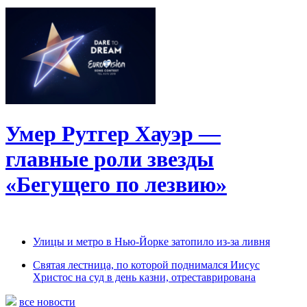
Умер Рутгер Хауэр —
главные роли звезды
«Бегущего по лезвию»
Улицы и метро в Нью-Йорке затопило из-за ливня
Святая лестница, по которой поднимался Иисус
Христос на суд в день казни, отреставрирована
все новости