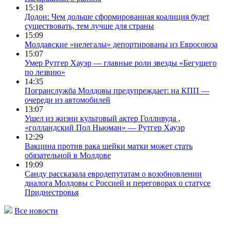
15:18
Додон: Чем дольше сформированная коалиция будет
существовать, тем лучше для страны
15:09
Молдавские «нелегалы» депортированы из Евросоюза
15:07
Умер Рутгер Хауэр — главные роли звезды «Бегущего
по лезвию»
14:35
Погранслужба Молдовы предупреждает: на КПП —
очереди из автомобилей
13:07
Ушел из жизни культовый актер Голливуда ,
«голландский Пол Ньюман» — Рутгер Хауэр
12:29
Вакцина против рака шейки матки может стать
обязательной в Молдове
19:09
Санду рассказала евродепутатам о возобновлении
диалога Молдовы с Россией и переговорах о статусе
Приднестровья
Все новости