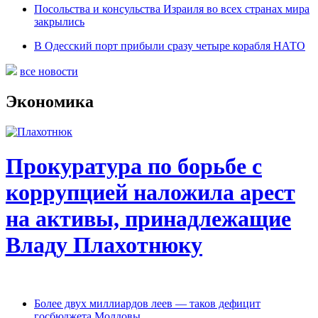
Посольства и консульства Израиля во всех странах мира
закрылись
В Одесский порт прибыли сразу четыре корабля НАТО
все новости
Экономика
Прокуратура по борьбе с
коррупцией наложила арест
на активы, принадлежащие
Владу Плахотнюку
Более двух миллиардов леев — таков дефицит
госбюджета Молдовы