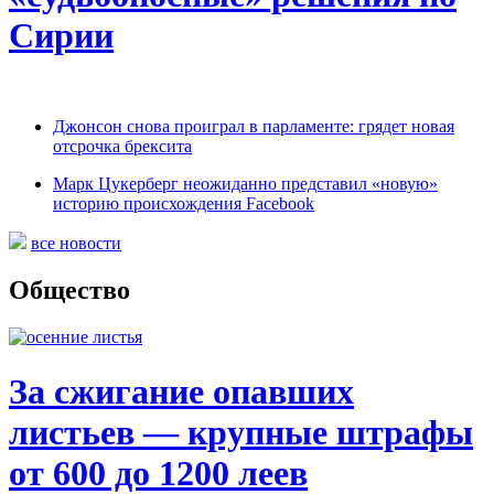
Сирии
Джонсон снова проиграл в парламенте: грядет новая
отсрочка брексита
Марк Цукерберг неожиданно представил «новую»
историю происхождения Facebook
все новости
Общество
За сжигание опавших
листьев — крупные штрафы
от 600 до 1200 леев