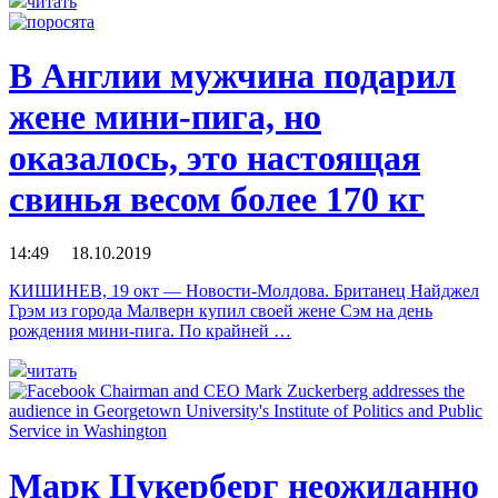
читать
В Англии мужчина подарил
жене мини-пига, но
оказалось, это настоящая
свинья весом более 170 кг
14:49 18.10.2019
КИШИНЕВ, 19 окт — Новости-Молдова. Британец Найджел
Грэм из города Малверн купил своей жене Сэм на день
рождения мини-пига. По крайней …
читать
Марк Цукерберг неожиданно