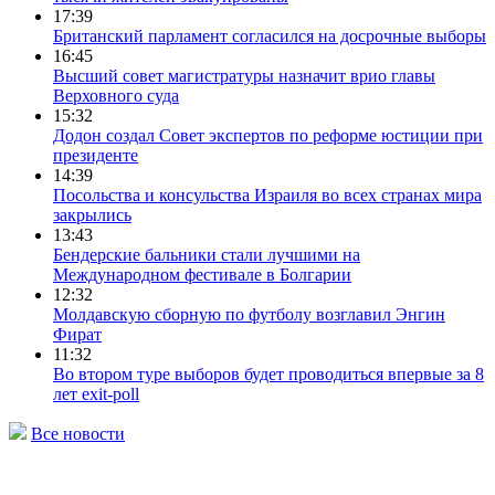
17:39
Британский парламент согласился на досрочные выборы
16:45
Высший совет магистратуры назначит врио главы
Верховного суда
15:32
Додон создал Совет экспертов по реформе юстиции при
президенте
14:39
Посольства и консульства Израиля во всех странах мира
закрылись
13:43
Бендерские бальники стали лучшими на
Международном фестивале в Болгарии
12:32
Молдавскую сборную по футболу возглавил Энгин
Фират
11:32
Во втором туре выборов будет проводиться впервые за 8
лет exit-poll
Все новости