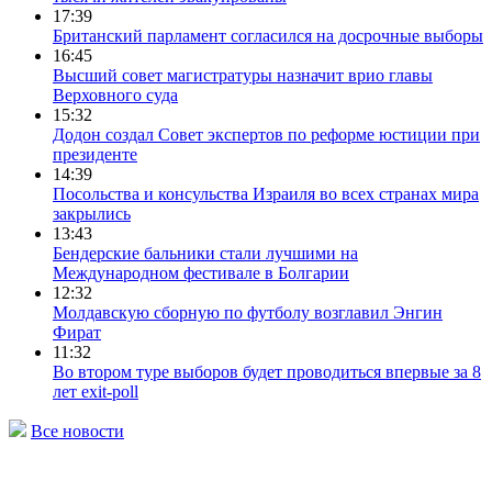
17:39
Британский парламент согласился на досрочные выборы
16:45
Высший совет магистратуры назначит врио главы
Верховного суда
15:32
Додон создал Совет экспертов по реформе юстиции при
президенте
14:39
Посольства и консульства Израиля во всех странах мира
закрылись
13:43
Бендерские бальники стали лучшими на
Международном фестивале в Болгарии
12:32
Молдавскую сборную по футболу возглавил Энгин
Фират
11:32
Во втором туре выборов будет проводиться впервые за 8
лет exit-poll
Все новости