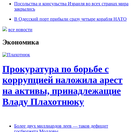
Посольства и консульства Израиля во всех странах мира
закрылись
В Одесский порт прибыли сразу четыре корабля НАТО
все новости
Экономика
Прокуратура по борьбе с
коррупцией наложила арест
на активы, принадлежащие
Владу Плахотнюку
Более двух миллиардов леев — таков дефицит
госбюджета Молдовы