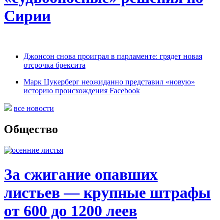
Сирии
Джонсон снова проиграл в парламенте: грядет новая
отсрочка брексита
Марк Цукерберг неожиданно представил «новую»
историю происхождения Facebook
все новости
Общество
За сжигание опавших
листьев — крупные штрафы
от 600 до 1200 леев