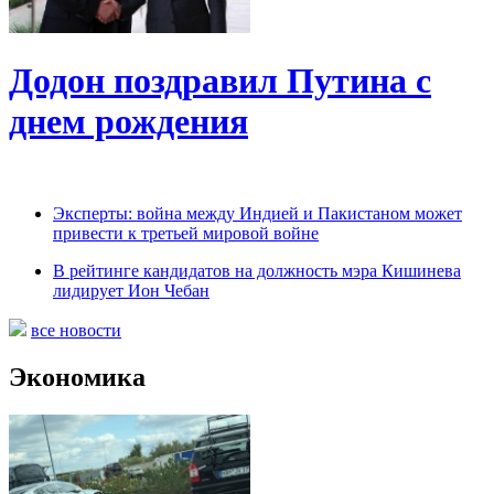
Додон поздравил Путина с
днем рождения
Эксперты: война между Индией и Пакистаном может
привести к третьей мировой войне
В рейтинге кандидатов на должность мэра Кишинева
лидирует Ион Чебан
все новости
Экономика