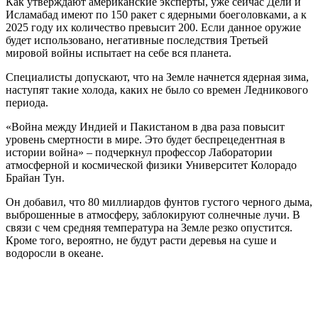
Как утверждают американские эксперты, уже сейчас Дели и
Исламабад имеют по 150 ракет с ядерными боеголовками, а к
2025 году их количество превысит 200. Если данное оружие
будет использовано, негативные последствия Третьей
мировой войны испытает на себе вся планета.
Специалисты допускают, что на Земле начнется ядерная зима,
наступят такие холода, каких не было со времен Ледникового
периода.
«Война между Индией и Пакистаном в два раза повысит
уровень смертности в мире. Это будет беспрецедентная в
истории война» – подчеркнул профессор Лаборатории
атмосферной и космической физики Университет Колорадо
Брайан Тун.
Он добавил, что 80 миллиардов фунтов густого черного дыма,
выброшенные в атмосферу, заблокируют солнечные лучи. В
связи с чем средняя температура на Земле резко опустится.
Кроме того, вероятно, не будут расти деревья на суше и
водоросли в океане.