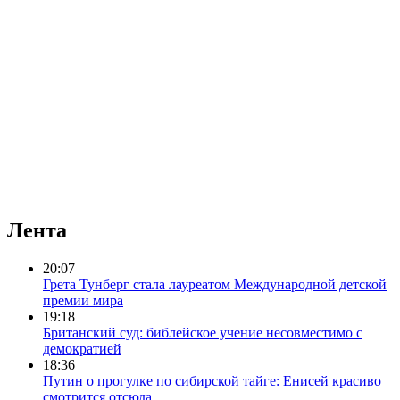
Лента
20:07
Грета Тунберг стала лауреатом Международной детской
премии мира
19:18
Британский суд: библейское учение несовместимо с
демократией
18:36
Путин о прогулке по сибирской тайге: Енисей красиво
смотрится отсюда