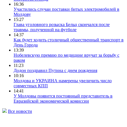
16:36
Участились случаи поставки битых электромобилей в
Молдову
15:27
Глава уголовного розыска Бельц скончался после
травмы, полученной на футболе
14:37
Как будет ходить столичный общественный транспорт в
День Города
13:39
Нобелевскую премию по медицине вручат за борьбу с
раком
11:23
Додон поздравил Путина с днем рождения
10:16
Молдова и УКРАИНА намерены увеличить число
совместных КПП
14:41
У Молдовы появится постоянный представитель в
Евразийской экономической комиссии
Все новости