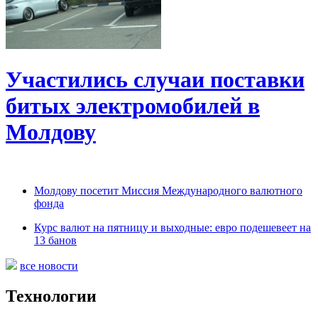
Участились случаи поставки
битых электромобилей в
Молдову
Молдову посетит Миссия Международного валютного
фонда
Курс валют на пятницу и выходные: евро подешевеет на
13 банов
все новости
Технологии