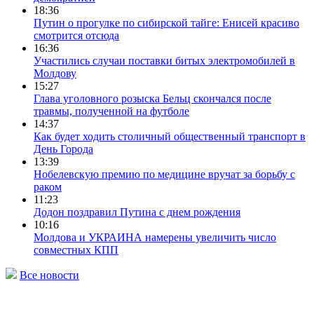
18:36
Путин о прогулке по сибирской тайге: Енисей красиво
смотрится отсюда
16:36
Участились случаи поставки битых электромобилей в
Молдову
15:27
Глава уголовного розыска Бельц скончался после
травмы, полученной на футболе
14:37
Как будет ходить столичный общественный транспорт в
День Города
13:39
Нобелевскую премию по медицине вручат за борьбу с
раком
11:23
Додон поздравил Путина с днем рождения
10:16
Молдова и УКРАИНА намерены увеличить число
совместных КПП
Все новости