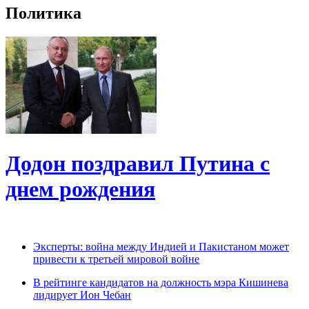
Политика
Додон поздравил Путина с
днем рождения
Эксперты: война между Индией и Пакистаном может
привести к третьей мировой войне
В рейтинге кандидатов на должность мэра Кишинева
лидирует Ион Чебан