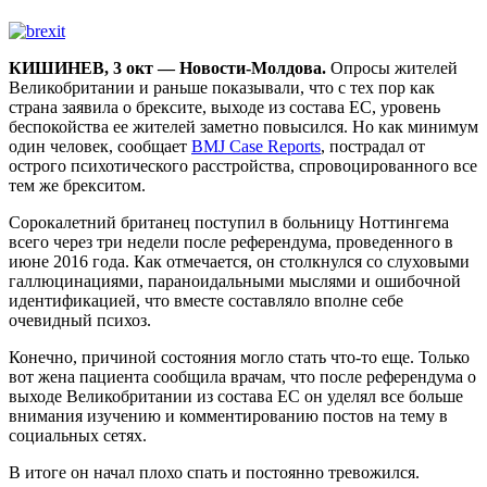
КИШИНЕВ, 3 окт — Новости-Молдова.
Опросы жителей
Великобритании и раньше показывали, что с тех пор как
страна заявила о брексите, выходе из состава ЕС, уровень
беспокойства ее жителей заметно повысился. Но как минимум
один человек, сообщает
BMJ Case Reports
, пострадал от
острого психотического расстройства, спровоцированного все
тем же брекситом.
Сорокалетний британец поступил в больницу Ноттингема
всего через три недели после референдума, проведенного в
июне 2016 года. Как отмечается, он столкнулся со слуховыми
галлюцинациями, параноидальными мыслями и ошибочной
идентификацией, что вместе составляло вполне себе
очевидный психоз.
Конечно, причиной состояния могло стать что-то еще. Только
вот жена пациента сообщила врачам, что после референдума о
выходе Великобритании из состава ЕС он уделял все больше
внимания изучению и комментированию постов на тему в
социальных сетях.
В итоге он начал плохо спать и постоянно тревожился.