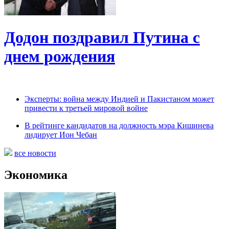
Додон поздравил Путина с
днем рождения
Эксперты: война между Индией и Пакистаном может
привести к третьей мировой войне
В рейтинге кандидатов на должность мэра Кишинева
лидирует Ион Чебан
все новости
Экономика