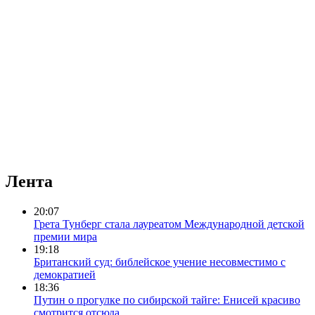
Лента
20:07
Грета Тунберг стала лауреатом Международной детской
премии мира
19:18
Британский суд: библейское учение несовместимо с
демократией
18:36
Путин о прогулке по сибирской тайге: Енисей красиво
смотрится отсюда