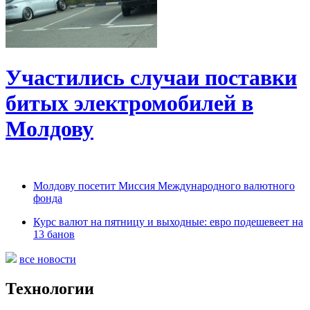
Участились случаи поставки
битых электромобилей в
Молдову
Молдову посетит Миссия Международного валютного
фонда
Курс валют на пятницу и выходные: евро подешевеет на
13 банов
все новости
Технологии