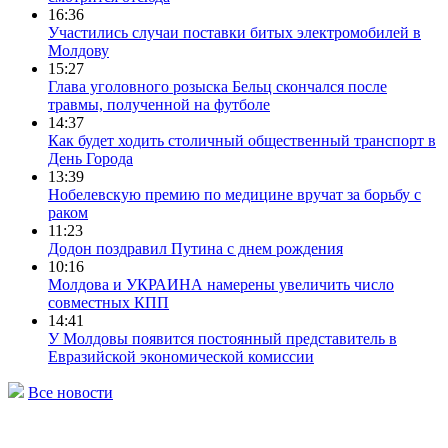
16:36
Участились случаи поставки битых электромобилей в
Молдову
15:27
Глава уголовного розыска Бельц скончался после
травмы, полученной на футболе
14:37
Как будет ходить столичный общественный транспорт в
День Города
13:39
Нобелевскую премию по медицине вручат за борьбу с
раком
11:23
Додон поздравил Путина с днем рождения
10:16
Молдова и УКРАИНА намерены увеличить число
совместных КПП
14:41
У Молдовы появится постоянный представитель в
Евразийской экономической комиссии
Все новости