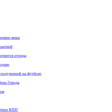
премии мира
кратией
мотрится отсюда
лдову
, полученной на футболе
День Города
ком
стных КПП