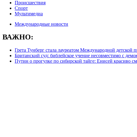
Происшествия
Спорт
Мультимедиа
Международные новости
ВАЖНО:
Грета Тунберг стала лауреатом Международной детской 
Британский суд: библейское учение несовместимо с демо
Путин о прогулке по сибирской тайге: Енисей красиво с