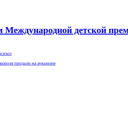
ом Международной детской пре
психоз
короля продали на аукционе