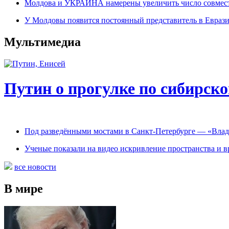
Молдова и УКРАИНА намерены увеличить число совме
У Молдовы появится постоянный представитель в Евраз
Мультимедиа
Путин о прогулке по сибирско
Под разведёнными мостами в Санкт-Петербурге — «Вла
Ученые показали на видео искривление пространства и 
все новости
В мире