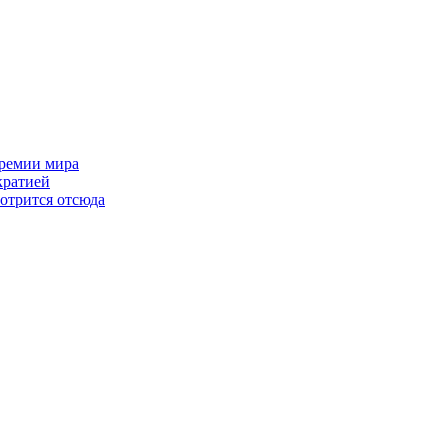
премии мира
кратией
мотрится отсюда