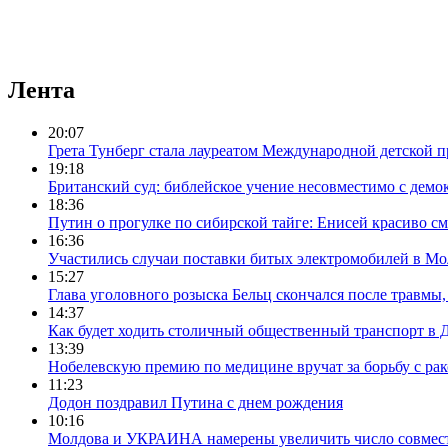
Лента
20:07
Грета Тунберг стала лауреатом Международной детской 
19:18
Британский суд: библейское учение несовместимо с демо
18:36
Путин о прогулке по сибирской тайге: Енисей красиво с
16:36
Участились случаи поставки битых электромобилей в Мо
15:27
Глава уголовного розыска Бельц скончался после травмы
14:37
Как будет ходить столичный общественный транспорт в 
13:39
Нобелевскую премию по медицине вручат за борьбу с ра
11:23
Додон поздравил Путина с днем рождения
10:16
Молдова и УКРАИНА намерены увеличить число совме