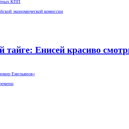
стных КПП
ийской экономической комиссии
й тайге: Енисей красиво смотр
димир Емельянов»
времени