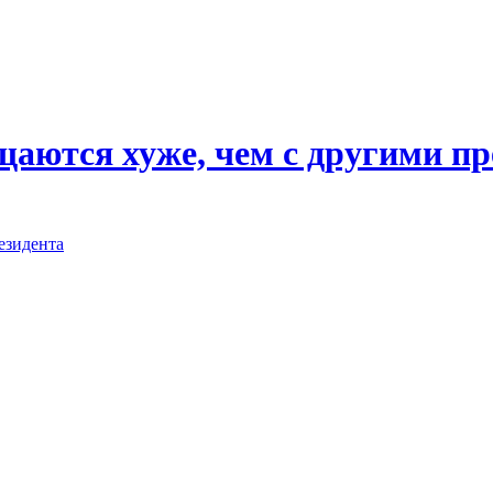
ащаются хуже, чем с другими 
езидента