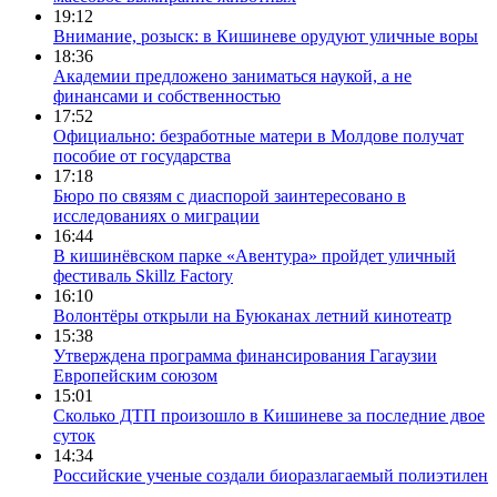
19:12
Внимание, розыск: в Кишиневе орудуют уличные воры
18:36
Академии предложено заниматься наукой, а не
финансами и собственностью
17:52
Официально: безработные матери в Молдове получат
пособие от государства
17:18
Бюро по связям с диаспорой заинтересовано в
исследованиях о миграции
16:44
В кишинёвском парке «Авентура» пройдет уличный
фестиваль Skillz Factory
16:10
Волонтёры открыли на Буюканах летний кинотеатр
15:38
Утверждена программа финансирования Гагаузии
Европейским союзом
15:01
Сколько ДТП произошло в Кишиневе за последние двое
суток
14:34
Российские ученые создали биоразлагаемый полиэтилен