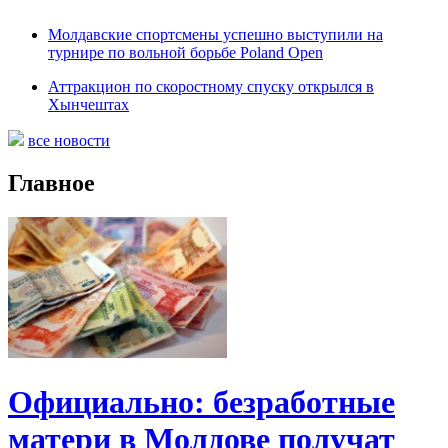
Молдавские спортсмены успешно выступили на
турнире по вольной борьбе Poland Open
Аттракцион по скоростному спуску открылся в
Хынчештах
все новости
Главное
Официально: безработные
матери в Молдове получат