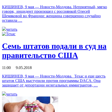
КИШИНЕВ, 9 мая — Новости-Молдова. Неприятный, мягко
говоря, инцидент произошел с россиянкой Олесей
Шемяковой во Франции: женщина совершенно случайно
оставила …
читать
Семь штатов подали в суд на
правительство США
11:00 9.05.2018
КИШИНЕВ, 9 мая — Новости-Молдова. Техас и еще шесть
штатов США выступили против программы DACA. Она
защищает от депортации нелегальных иммигрантов, …
читать