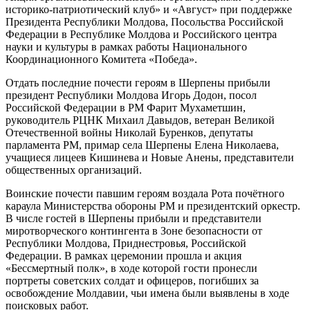
историко-патриотический клуб» и «Август» при поддержке
Президента Республики Молдова, Посольства Российской
Федерации в Республике Молдова и Российского центра
науки и культуры в рамках работы Национального
Координационного Комитета «Победа».
Отдать последние почести героям в Шерпены прибыли
президент Республики Молдова Игорь Додон, посол
Российской Федерации в РМ Фарит Мухаметшин,
руководитель РЦНК Михаил Давыдов, ветеран Великой
Отечественной войны Николай Буренков, депутаты
парламента РМ, примар села Шерпены Елена Николаева,
учащиеся лицеев Кишинева и Новые Анены, представители
общественных организаций.
Воинские почести павшим героям воздала Рота почётного
караула Министерства обороны РМ и президентский оркестр.
В числе гостей в Шерпены прибыли и представители
миротворческого контингента в Зоне безопасности от
Республики Молдова, Приднестровья, Российской
Федерации. В рамках церемонии прошла и акция
«Бессмертный полк», в ходе которой гости пронесли
портреты советских солдат и офицеров, погибших за
освобождение Молдавии, чьи имена были выявлены в ходе
поисковых работ.