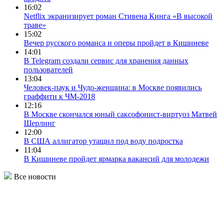
16:02
Netflix экранизирует роман Стивена Кинга «В высокой
траве»
15:02
Вечер русского романса и оперы пройдет в Кишиневе
14:01
В Telegram создали сервис для хранения данных
пользователей
13:04
Человек-паук и Чудо-женщина: в Москве появились
граффити к ЧМ-2018
12:16
В Москве скончался юный саксофонист-виртуоз Матвей
Шерлинг
12:00
В США аллигатор утащил под воду подростка
11:04
В Кишиневе пройдет ярмарка вакансий для молодежи
Все новости