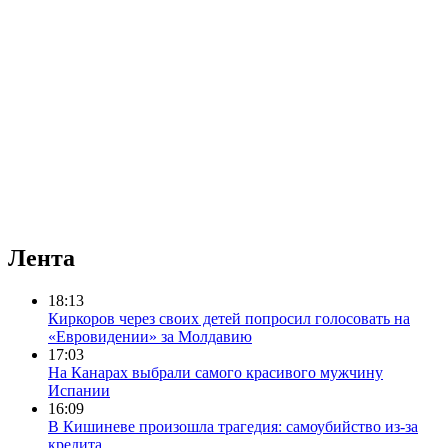
Лента
18:13
Киркоров через своих детей попросил голосовать на
«Евровидении» за Молдавию
17:03
На Канарах выбрали самого красивого мужчину
Испании
16:09
В Кишиневе произошла трагедия: самоубийство из-за
кредита