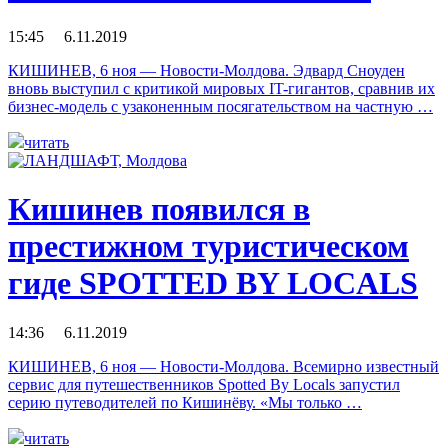
15:45 6.11.2019
КИШИНЕВ, 6 ноя — Новости-Молдова. Эдвард Сноуден
вновь выступил с критикой мировых IT-гигантов, сравнив их
бизнес-модель с узаконенным посягательством на частную …
читать
Кишинев появился в
престижном туристическом
гиде SPOTTED BY LOCALS
14:36 6.11.2019
КИШИНЕВ, 6 ноя — Новости-Молдова. Всемирно известный
сервис для путешественников Spotted By Locals запустил
серию путеводителей по Кишинёву. «Мы только …
читать