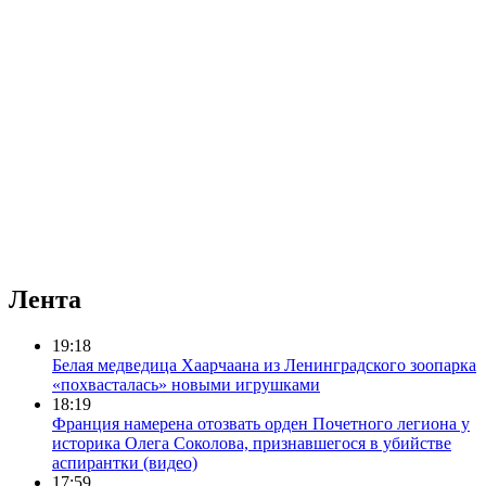
Лента
19:18
Белая медведица Хаарчаана из Ленинградского зоопарка
«похвасталась» новыми игрушками
18:19
Франция намерена отозвать орден Почетного легиона у
историка Олега Соколова, признавшегося в убийстве
аспирантки (видео)
17:59