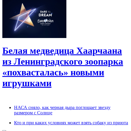
Белая медведица Хаарчаана
из Ленинградского зоопарка
«похвасталась» новыми
игрушками
НАСА сняло, как черная дыра поглощает звезду
размером с Солнце
Кто и при каких условиях может взять собаку из приюта