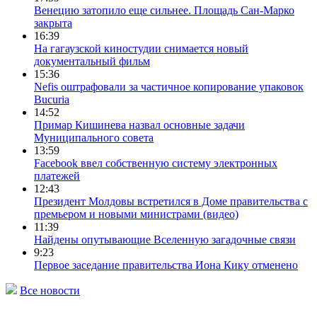
Венецию затопило еще сильнее. Площадь Сан-Марко
закрыта
16:39
На гагаузской киностудии снимается новый
документальный фильм
15:36
Nefis оштрафовали за частичное копирование упаковок
Bucuria
14:52
Примар Кишинева назвал основные задачи
Муниципального совета
13:59
Facebook ввел собственную систему электронных
платежей
12:43
Президент Молдовы встретился в Доме правительства с
премьером и новыми министрами (видео)
11:39
Найдены опутывающие Вселенную загадочные связи
9:23
Первое заседание правительства Иона Кику отменено
Все новости