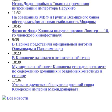
Игорь Додон прибыл в Токио на церемонию
интронизации императора Нарухито
11:52
На совещаниях МВФ и Группы Всемирного банка
обсуждалась финансовая стабильность Молдовы
10:45
Фрэнсис Форд Коппола получил премию Люмьер — 10-
го лионского кинофестиваля
9:39
В Париже представили официальный логотип
Олимпиады и Паралимпиады
19:23
В Кишиневе начинается отопительный сезон
18:39
Муниципальный совет Кишинева утвердил регламент
по содержанию домашних и бездомных животных в
столице
17:36
Ученые в джунглях обнаружили древний город
Кхмерской империи Махендрапарвата
Все новости