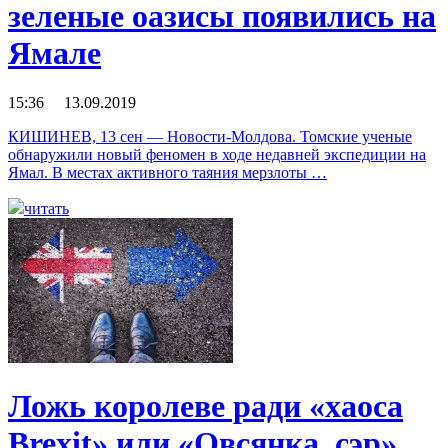
зеленые оазисы появились на
Ямале
15:36 13.09.2019
КИШИНЕВ, 13 сен — Новости-Молдова. Томские ученые
обнаружили новый феномен в ходе недавней экспедиции на
Ямал. В местах активного таяния мерзлоты …
читать
Ложь королеве ради «хаоса
Brexit» или «Овсянка, сэр»…