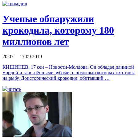
Ученые обнаружили
крокодила, которому 180
миллионов лет
20:07 17.09.2019
КИШИНЕВ, 17 сен – Новости-Молдова. Он обладал длинной
мордой и заострёнными зубами, с помощью которых охотился
на рыбу. Доисторический крокодил, обитавший …
читать