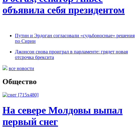
объявила себя президентом
Путин и Эрдоган согласовали «судьбоносные» решения
по Сирии
Джонсон снова проиграл в парламенте: грядет новая
отсрочка брексита
все новости
Общество
На севере Молдовы выпал
первый снег