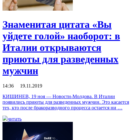
Знаменитая цитата «Вы
уйдете голой» наоборот: в
Италии открываются
приюты для разведенных
мужчин
14:36 19.11.2019
КИШИНЕВ, 19 ноя — Новости-Молдова. В Италии
появились приюты для разведенных мужчин. Это касается
тех, кто после бракоразводного процесса остается ни …
читать