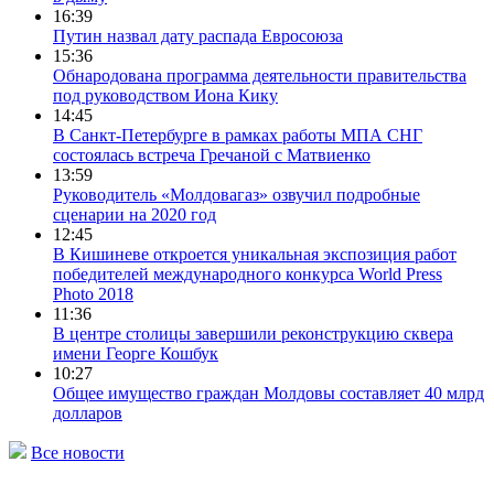
16:39
Путин назвал дату распада Евросоюза
15:36
Обнародована программа деятельности правительства
под руководством Иона Кику
14:45
В Санкт-Петербурге в рамках работы МПА СНГ
состоялась встреча Гречаной с Матвиенко
13:59
Руководитель «Молдовагаз» озвучил подробные
сценарии на 2020 год
12:45
В Кишиневе откроется уникальная экспозиция работ
победителей международного конкурса World Press
Photo 2018
11:36
В центре столицы завершили реконструкцию сквера
имени Георге Кошбук
10:27
Общее имущество граждан Молдовы составляет 40 млрд
долларов
Все новости