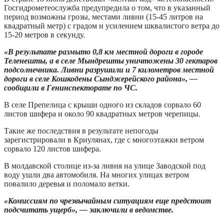
Госгидрометеослужба предупредила о том, что в указанный
период возможны грозы, местами ливни (15-45 литров на
квадратный метр) с градом и усилением шквалистого ветра до
15-20 метров в секунду.
«В результате размыто 0,8 км местной дороги в городе
Теленешты, а в селе Мындрешты уничтожены 30 гектаров
подсолнечника. Ливни разрушили и 7 километров местной
дороги в селе Кошкодены Сынджерейского района», —
сообщили в Генинспекторате по ЧС.
В селе Препелица с крыши одного из складов сорвало 60
листов шифера и около 90 квадратных метров черепицы.
Такие же последствия в результате непогоды
зарегистрировали в Криулянах, где с многоэтажки ветром
сорвало 120 листов шифера.
В молдавской столице из-за ливня на улице Заводской под
воду ушли два автомобиля. На многих улицах ветром
повалило деревья и поломало ветки.
«Комиссиям по чрезвычайным ситуациям еще предстоит
подсчитать ущерб», — заключили в ведомстве.