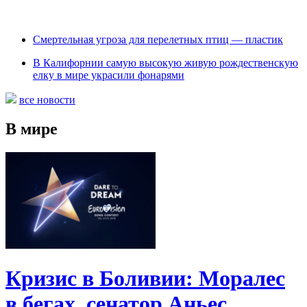
Cмертельная угроза для перелетных птиц — пластик
В Калифорнии самую высокую живую рождественскую
елку в мире украсили фонарями
все новости
В мире
Кризис в Боливии: Моралес
в бегах, сенатор Аньес