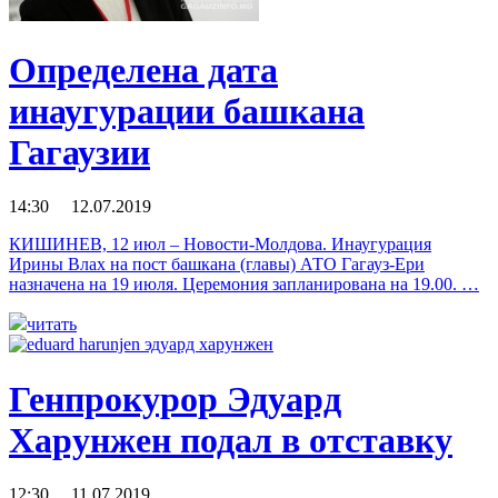
Определена дата
инаугурации башкана
Гагаузии
14:30 12.07.2019
КИШИНЕВ, 12 июл – Новости-Молдова. Инаугурация
Ирины Влах на пост башкана (главы) АТО Гагауз-Ери
назначена на 19 июля. Церемония запланирована на 19.00. …
читать
Генпрокурор Эдуард
Харунжен подал в отставку
12:30 11.07.2019