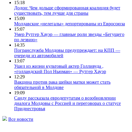
15:18
Додон: Чем дольше сформированная коалиция будет
существовать, тем лучше для страны
15:09
Молдавские «нелегалы» депортированы из Евросоюза
15:07
Умер Рутгер Хауэр — главные роли звезды «Бегущего
по лезвию»
14:35
Погранслужба Молдовы предупреждает: на КПП —
очереди из автомобилей
13:07
Ушел из жизни культовый актер Голливуда ,
«голландский Пол Ньюман» — Рутгер Хауэр
12:29
Вакцина против рака шейки матки может стать
обязательной в Молдове
19:09
Санду рассказала евродепутатам о возобновлении
диалога Молдовы с Россией и переговорах о статусе
Приднестровья
Все новости