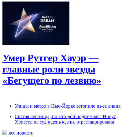
Умер Рутгер Хауэр —
главные роли звезды
«Бегущего по лезвию»
Улицы и метро в Нью-Йорке затопило из-за ливня
Святая лестница, по которой поднимался Иисус
Христос на суд в день казни, отреставрирована
все новости