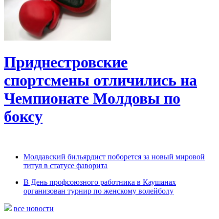
Приднестровские
спортсмены отличились на
Чемпионате Молдовы по
боксу
Молдавский бильярдист поборется за новый мировой
титул в статусе фаворита
В День профсоюзного работника в Каушанах
организован турнир по женскому волейболу
все новости