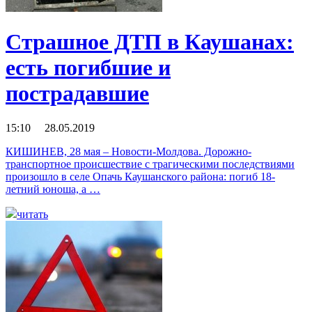
Страшное ДТП в Каушанах:
есть погибшие и
пострадавшие
15:10 28.05.2019
КИШИНЕВ, 28 мая – Новости-Молдова. Дорожно-
транспортное происшествие с трагическими последствиями
произошло в селе Опачь Каушанского района: погиб 18-
летний юноша, а …
читать