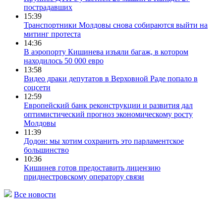
пострадавших
15:39
Транспортники Молдовы снова собираются выйти на
митинг протеста
14:36
В аэропорту Кишинева изъяли багаж, в котором
находилось 50 000 евро
13:58
Видео драки депутатов в Верховной Раде попало в
соцсети
12:59
Европейский банк реконструкции и развития дал
оптимистический прогноз экономическому росту
Молдовы
11:39
Додон: мы хотим сохранить это парламентское
большинство
10:36
Кишинев готов предоставить лицензию
приднестровскому оператору связи
Все новости