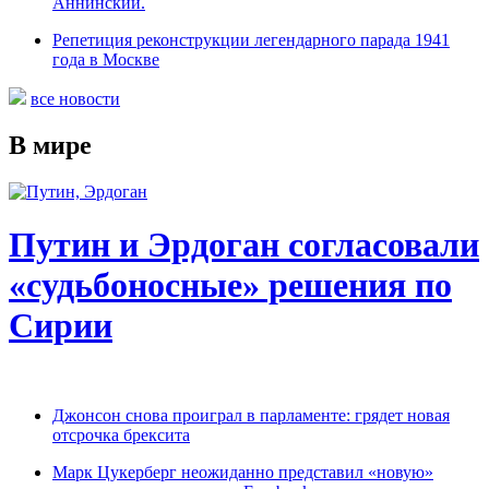
Аннинский.
Репетиция реконструкции легендарного парада 1941
года в Москве
все новости
В мире
Путин и Эрдоган согласовали
«судьбоносные» решения по
Сирии
Джонсон снова проиграл в парламенте: грядет новая
отсрочка брексита
Марк Цукерберг неожиданно представил «новую»