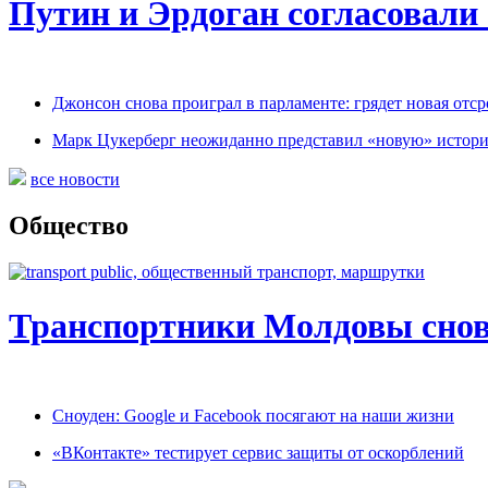
Путин и Эрдоган согласовали
Джонсон снова проиграл в парламенте: грядет новая отср
Марк Цукерберг неожиданно представил «новую» истор
все новости
Общество
Транспортники Молдовы снов
Сноуден: Google и Facebook посягают на наши жизни
«ВКонтакте» тестирует сервис защиты от оскорблений