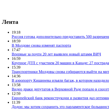
Лента
19:18
Россия готова дополнительно предоставить 500 разрешен
18:59
В Молдове снова изменят паспорта
17:47
Впервые за почти 20 лет выявлен новый штамм ВИЧ
16:59
Крупное ДТП с участием 20 машин в Канаде: 27 пострад
15:39
Транспортники Молдовы снова собираются выйти на мит
14:36
В аэропорту Кишинева изъяли багаж, в котором находило
13:58
Видео драки депутатов в Верховной Раде попало в соцсе
12:59
Европейский банк реконструкции и развития дал оптим
11:39
Додон: мы хотим сохранить это парламентское большинс