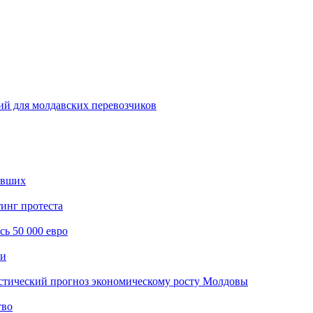
ий для молдавских перевозчиков
авших
инг протеста
сь 50 000 евро
ти
истический прогноз экономическому росту Молдовы
тво