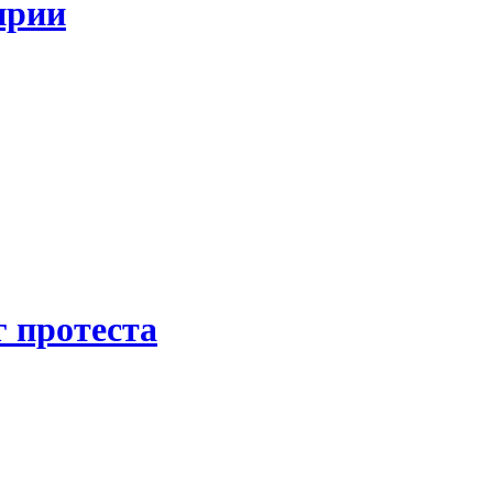
ирии
 протеста