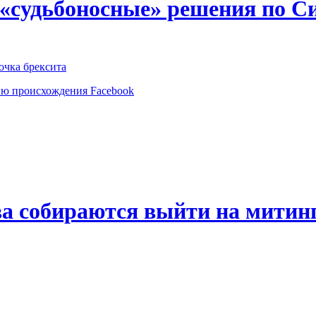
 «судьбоносные» решения по С
очка брексита
ию происхождения Facebook
а собираются выйти на митинг