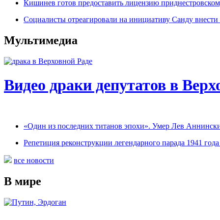
Кишинев готов предоставить лицензию приднестровскому
Социалисты отреагировали на инициативу Санду внести 
Мультимедиа
Видео драки депутатов в Верх
«Один из последних титанов эпохи». Умер Лев Аннинск
Репетиция реконструкции легендарного парада 1941 года
все новости
В мире