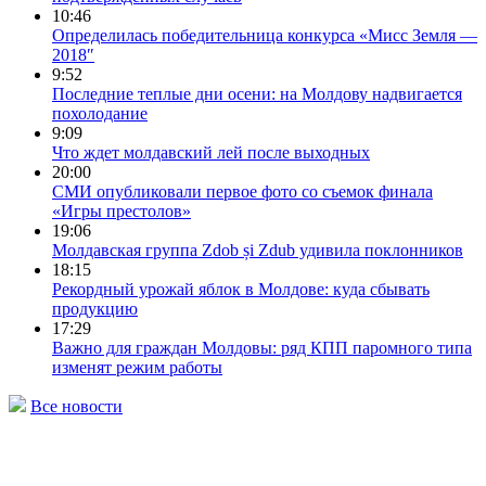
10:46
Определилась победительница конкурса «Мисс Земля —
2018″
9:52
Последние теплые дни осени: на Молдову надвигается
похолодание
9:09
Что ждет молдавский лей после выходных
20:00
СМИ опубликовали первое фото со съемок финала
«Игры престолов»
19:06
Молдавская группа Zdob și Zdub удивила поклонников
18:15
Рекордный урожай яблок в Молдове: куда сбывать
продукцию
17:29
Важно для граждан Молдовы: ряд КПП паромного типа
изменят режим работы
Все новости