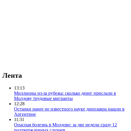
Лента
13:13
Миллионы из-за рубежа: сколько денег прислали в
Молдову трудовые мигранты
12:28
Останки ранее не известного науке динозавра нашли в
Аргентине
11:31
Опасная болезнь в Молдове: за две недели сразу 12
подтвержденных случаев