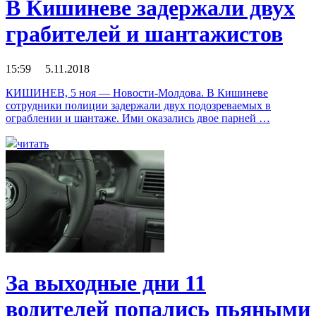
В Кишиневе задержали двух
грабителей и шантажистов
15:59 5.11.2018
КИШИНЕВ, 5 ноя — Новости-Молдова. В Кишиневе
сотрудники полиции задержали двух подозреваемых в
ограблении и шантаже. Ими оказались двое парней …
читать
За выходные дни 11
водителей попались пьяными