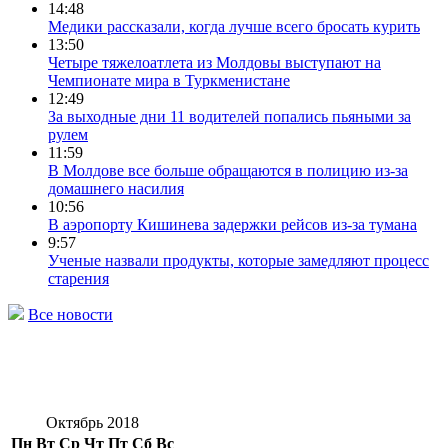
14:48
Медики рассказали, когда лучше всего бросать курить
13:50
Четыре тяжелоатлета из Молдовы выступают на
Чемпионате мира в Туркменистане
12:49
За выходные дни 11 водителей попались пьяными за
рулем
11:59
В Молдове все больше обращаются в полицию из-за
домашнего насилия
10:56
В аэропорту Кишинева задержки рейсов из-за тумана
9:57
Ученые назвали продукты, которые замедляют процесс
старения
Все новости
Октябрь 2018
Пн
Вт
Ср
Чт
Пт
Сб
Вс