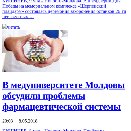
КИШИНЕВ, 9 мая – Новости-Молдова. В преддверии Дня
Победы на мемориальном комплексе «Шерпенский
плацдарм» состоялась церемония захоронения останков 26-ти
неизвестных …
читать
В медуниверситете Молдовы
обсудили проблемы
фармацевтической системы
20:03 8.05.2018
КИШИНЕВ, 8 мая – Новости-Молдова. Проблемы