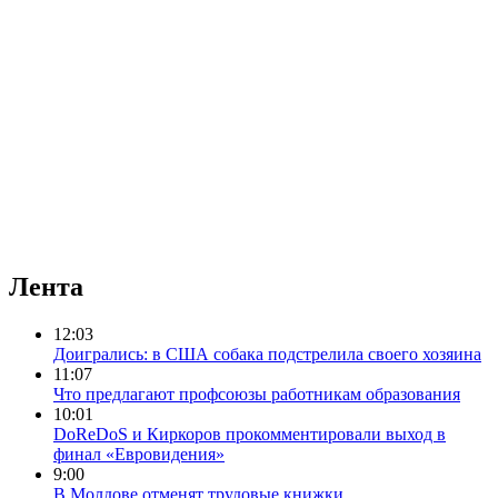
Лента
12:03
Доигрались: в США собака подстрелила своего хозяина
11:07
Что предлагают профсоюзы работникам образования
10:01
DoReDoS и Киркоров прокомментировали выход в
финал «Евровидения»
9:00
В Молдове отменят трудовые книжки