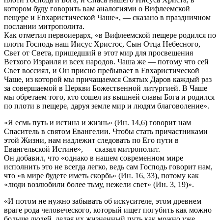
котором буду говорить вам аналогиями о Вифлеемской
пещере и Евхаристической Чаше», — сказано в праздничном
послании митрополита.
Как отметил первоиерарх, «в Вифлеемской пещере родился по
плоти Господь наш Иисус Христос, Сын Отца Небесного,
Свет от Света, пришедший в этот мир для просвещения
Ветхого Израиля и всех народов. Чаша же — потому что сей
Свет воссиял, и Он присно пребывает в Евхаристической
Чаше, из которой мы причащаемся Святых Даров каждый раз
за совершаемой в Церкви Божественной литургией. В Чаше
мы обретаем того, кто сошел из вышней славы Бога и родился
по плоти в пещере, даруя земле мир и людям благоволение».
«Я есмь путь и истина и жизнь» (Ин. 14,6) говорит нам
Спаситель в святом Евангелии. Чтобы стать причастниками
этой Жизни, нам надлежит следовать по Его пути в
Евангельской Истине», — сказал митрополит.
Он добавил, что «однако в нашем современном мире
исполнить это не всегда легко, ведь сам Господь говорит нам,
что «в мире будете иметь скорбь» (Ин. 16, 33), потому как
«люди возлюбили более тьму, нежели свет» (Ин. 3, 19)».
«И потом не нужно забывать об искусителе, этом древнем
враге рода человеческого, который ищет погубить как можно
больше людей, делая их жизненный путь как можно уже,