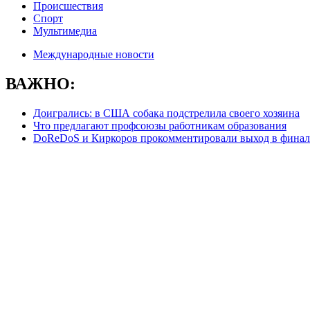
Происшествия
Спорт
Мультимедиа
Международные новости
ВАЖНО:
Доигрались: в США собака подстрелила своего хозяина
Что предлагают профсоюзы работникам образования
DoReDoS и Киркоров прокомментировали выход в финал