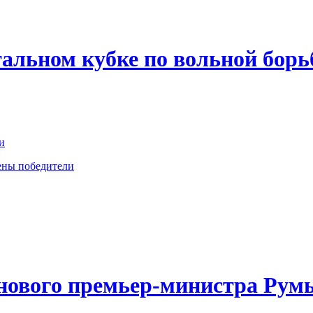
альном кубке по вольной борь
и
ены победители
 нового премьер-министра Ру