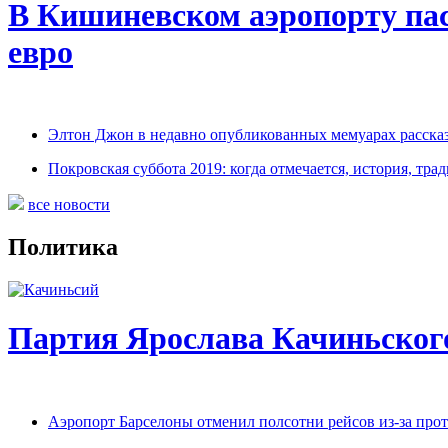
В Кишиневском аэропорту па
евро
Элтон Джон в недавно опубликованных мемуарах рассказ
Покровская суббота 2019: когда отмечается, история, трад
все новости
Политика
Партия Ярослава Качиньског
Аэропорт Барселоны отменил полсотни рейсов из-за прот