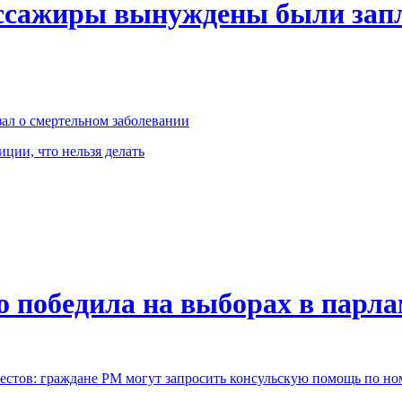
ссажиры вынуждены были запл
ал о смертельном заболевании
иции, что нельзя делать
о победила на выборах в парл
естов: граждане РМ могут запросить консульскую помощь по но