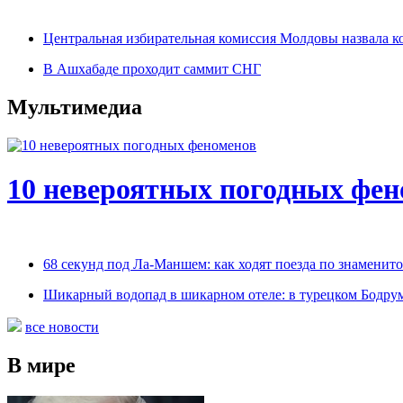
Центральная избирательная комиссия Молдовы назвала ко
В Ашхабаде проходит саммит СНГ
Мультимедиа
10 невероятных погодных фен
68 секунд под Ла-Маншем: как ходят поезда по знаменит
Шикарный водопад в шикарном отеле: в турецком Бодрум
все новости
В мире