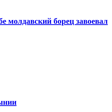
бе молдавский борец завоевал
мынии