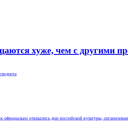
ащаются хуже, чем с другими 
езидента