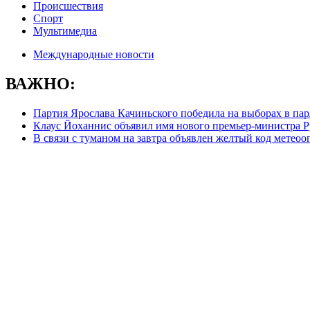
Происшествия
Спорт
Мультимедиа
Международные новости
ВАЖНО:
Партия Ярослава Качиньского победила на выборах в па
Клаус Йоханнис объявил имя нового премьер-министра
В связи с туманом на завтра объявлен желтый код метеоо