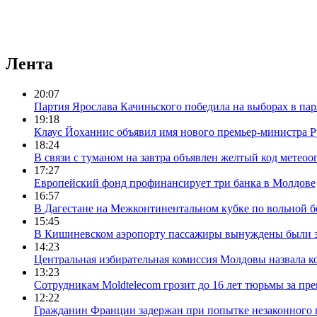
Лента
20:07
Партия Ярослава Качиньского победила на выборах в па
19:18
Клаус Йоханнис объявил имя нового премьер-министра
18:24
В связи с туманом на завтра объявлен желтый код метеоо
17:27
Европейский фонд профинансирует три банка в Молдове
16:57
В Дагестане на Межконтинентальном кубке по вольной бо
15:45
В Кишиневском аэропорту пассажиры вынуждены были за
14:23
Центральная избирательная комиссия Молдовы назвала ко
13:23
Сотрудникам Moldtelecom грозит до 16 лет тюрьмы за 
12:22
Гражданин Франции задержан при попытке незаконного 