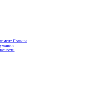
рламент Польши
 Румынии
пасности